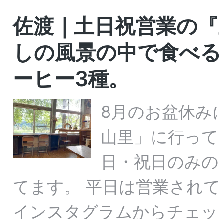
佐渡｜土日祝営業の
しの風景の中で食べ
ーヒー3種。
8月のお盆休み
山里」に行って
日・祝日のみの営
てます。 平日は営業され
インスタグラムからチェッ