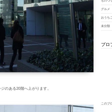
ものづ
グルメ
おうち
未分類
プロ
ジのある20階へ上がります。
このブ