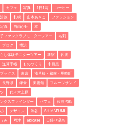
カフェ
写真
1日1写
コーヒー
沿線
札幌
山本あきこ
ファッション
写真
自由が丘
本
子ファンクラブモニターツアー
名刺
ブログ
横浜
らし体験モニターツアー
新宿
佐渡
逆算手帳
ものづくり
中目黒
ブックス
東京
浅草橋・蔵前・馬喰町
長野県
鎌倉
美術館
フルーツサンド
ツ
代々木上原
ングスファインダー
パフェ
佐渡汽船
杉
デザイン
渋谷
SHIMAFUMI
うみ
両津
abicase
日帰り温泉