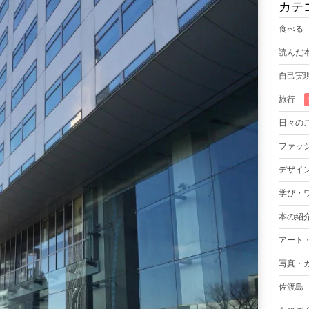
カテ
食べる
読んだ
自己実
旅行
日々の
ファッ
デザイ
学び・
本の紹
アート
写真・
佐渡島