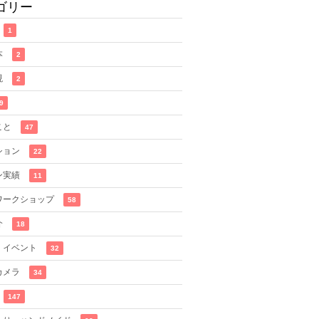
ゴリー
1
本
2
現
2
9
こと
47
ション
22
ン実績
11
ワークショップ
58
介
18
・イベント
32
カメラ
34
147