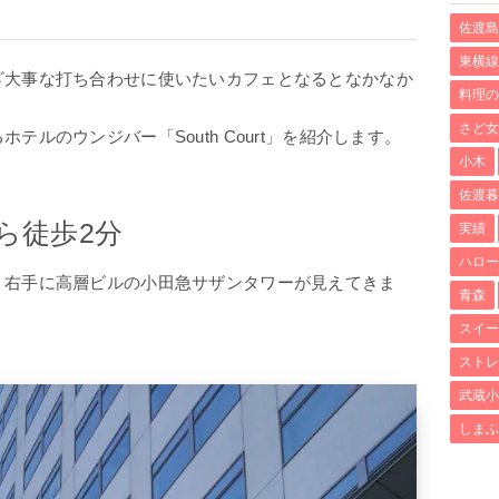
佐渡島
東横線
ざ大事な打ち合わせに使いたいカフェとなるとなかなか
料理の
さど女
ルのウンジバー「South Court」を紹介します。
小木
佐渡暮
ら徒歩2分
実績
ハロー
、右手に高層ビルの小田急サザンタワーが見えてきま
青森
スイー
ストレ
武蔵小
しまふ