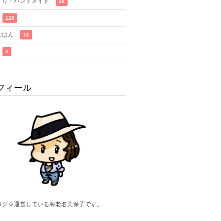
くり・ハンドメイド
28
128
ごはん
16
3
フィール
ログを運営している海老名美保子です。