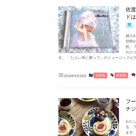
佐渡
ドは
婦人
切明
的。 
のク
す。 「たらい舟に乗って」のミュージックビデオ
佐渡島
佐渡島
2016年9月29日
フー
チジ
わた
る、
ます