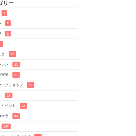
ゴリー
1
本
2
現
2
9
こと
47
ション
22
ン実績
11
ワークショップ
58
介
18
・イベント
32
カメラ
34
147