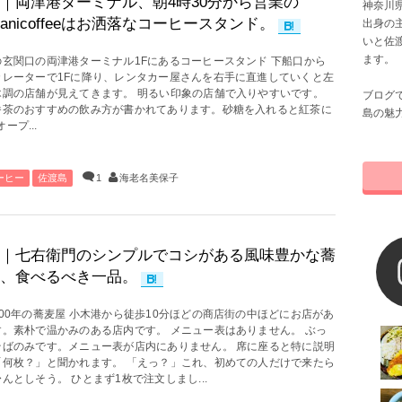
｜両津港ターミナル、朝4時30分から営業の
神奈川県
Sanicoffeeはお洒落なコーヒースタンド。
出身の
いと佐
ます。
の玄関口の両津港ターミナル1Fにあるコーヒースタンド 下船口から
カレーターで1Fに降り、レンタカー屋さんを右手に直進していくと左
木調の店舗が見えてきます。 明るい印象の店舗で入りやすいです。
ブログ
番茶のおすすめの飲み方が書かれてあります。砂糖を入れると紅茶に
島の魅
プ...
ーヒー
佐渡島
1
海老名美保子
｜七右衛門のシンプルでコシがある風味豊かな蕎
、食べるべき一品。
00年の蕎麦屋 小木港から徒歩10分ほどの商店街の中ほどにお店があ
す。素朴で温かみのある店内です。 メニュー表はありません。 ぶっ
そばのみです。メニュー表が店内にありません。 席に座ると特に説明
「何枚？」と聞かれます。 「えっ？」これ、初めての人だけで来たら
んとしそう。 ひとまず1枚で注文しまし...