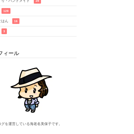
くり・ハンドメイド
28
128
ごはん
16
3
フィール
ログを運営している海老名美保子です。