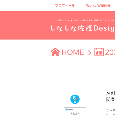
プロフィール
Works 実績紹介
HOME
20
名刺
間直
ご依
のこ