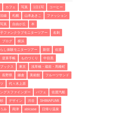
カフェ
写真
1日1写
コーヒー
沿線
札幌
山本あきこ
ファッション
写真
自由が丘
本
子ファンクラブモニターツアー
名刺
ブログ
横浜
らし体験モニターツアー
新宿
佐渡
逆算手帳
ものづくり
中目黒
ブックス
東京
浅草橋・蔵前・馬喰町
長野県
鎌倉
美術館
フルーツサンド
ツ
代々木上原
ングスファインダー
パフェ
佐渡汽船
杉
デザイン
渋谷
SHIMAFUMI
うみ
両津
abicase
日帰り温泉