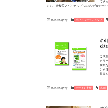
てき
ます。 青梗菜とパイナップルの組み合わせだった
学び・ワークショップ
2016年9月25日
名刺
稔様
ご依頼
カラ
実績
ンを
提案を
デザイン実績
名刺
2016年9月23日