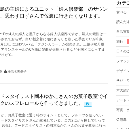
カテ
島の主婦によるユニット「婦人倶楽部」のサウン
食べる
、思わず口ずさんで佐渡に行きたくなります。
読んだ
自己実
A〜Dの4人の婦人と黒子からなる婦人倶楽部ですが、婦人の素性は一
かされておらず、白い割烹着に頭にさらりと巻いた手ぬぐいが印象
旅行
7月13日に1stアルバム「フジンカラー」が発売され、三越伊勢丹夏
リアランスセールのCM曲に楽曲が採用されるなど全国区になってま
日々の
がY...
ファッ
デザイ
0
海老名美保子
学び・
本の紹
ドスタイリスト岡本ゆかこさんのお菓子教室でイ
アート
クのスフレロールを作ってきました。
写真・
しが、お菓子教室に通う時のポイントとして、フルーツを使ってい
佐渡島
フードスタイリストさんが主催している。この2点から探して行って
。 9月は、フードスタイリストの岡本ゆかこさんのお菓子教室に行っ