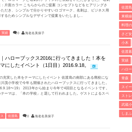
様：片面カラー こちらからのご提案 コンセプトなどをヒアリングさ
佐渡島
いただき、シンプルで分かりやすいロゴマーク、名刺は、ビジネス用
するためシンプルなデザインで提案をいたしまし...
東横線
料理の
実績
0
海老名美保子
さど女
小木
佐渡暮
｜ハローブックス2016に行ってきました！本を
実績
マにしたイベント（1日目）2016.9.18。
ハロー
間の充実した本をテーマにしたイベント 佐渡島の南部にある廃校にな
青森
旧川茂小学校で今年も開催されたハローブックスに行ってきました。
スイー
16.9.18〜19） 2013年から始まり今年で4回目となるイベントです。
のテーマは、「本の学校」と題して行われました。ゲストによるスペ
ストレ
武蔵小
しまふ
クス
佐渡島
0
海老名美保子