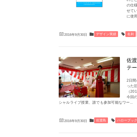
の仕
せて
に使用
デザイン実績
名刺
2016年9月30日
佐渡
テー
2日
った
（20
今回
シャルライブ授業、誰でも参加可能なワー...
佐渡島
ハローブッ
2016年9月30日