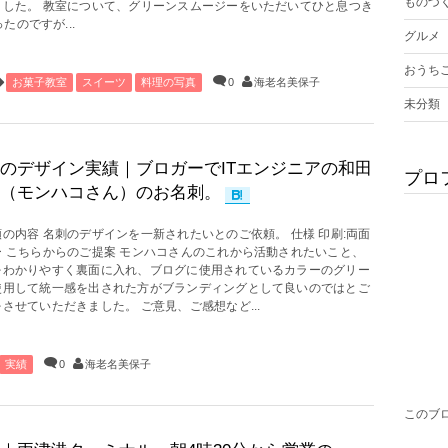
ものづ
ました。 教室について、グリーンスムージーをいただいてひと息つき
のですが...
グルメ
おうち
お菓子教室
スイーツ
料理の写真
0
海老名美保子
未分類
のデザイン実績｜ブロガーでITエンジニアの和田
プロ
（モンハコさん）のお名刺。
の内容 名刺のデザインを一新されたいとのご依頼。 仕様 印刷:両面
ー こちらからのご提案 モンハコさんのこれから活動されたいこと、
をわかりやすく裏面に入れ、ブログに使用されているカラーのグリー
使用して統一感を出された方がブランディングとして良いのではとご
させていただきました。 ご意見、ご感想など...
実績
0
海老名美保子
このブ