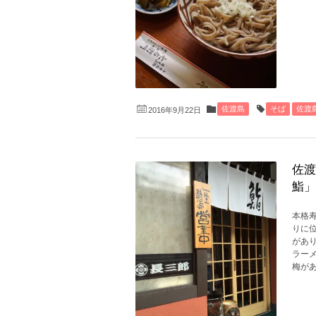
佐渡島
そば
佐渡
2016年9月22日
佐渡
鮨」
本格
りに
があ
ラー
梅があ