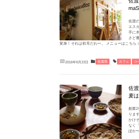
佐渡
ma
佐渡
エス
手に
さど
変身！それは初耳だわー。 メニューはこちら オー
佐渡島
カフェ
コ
2016年9月23日
佐渡
麦は
創業2
りま
かけ
なく
ぽか〜