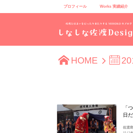
プロフィール
Works 実績紹介
HOME
20
「つ
日だ
佐渡島
リジ