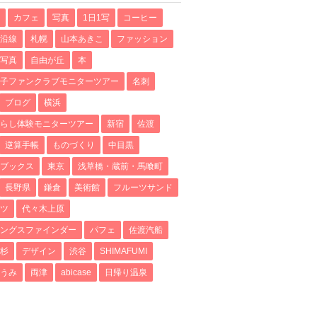
カフェ
写真
1日1写
コーヒー
沿線
札幌
山本あきこ
ファッション
写真
自由が丘
本
子ファンクラブモニターツアー
名刺
ブログ
横浜
らし体験モニターツアー
新宿
佐渡
逆算手帳
ものづくり
中目黒
ブックス
東京
浅草橋・蔵前・馬喰町
長野県
鎌倉
美術館
フルーツサンド
ツ
代々木上原
ングスファインダー
パフェ
佐渡汽船
杉
デザイン
渋谷
SHIMAFUMI
うみ
両津
abicase
日帰り温泉