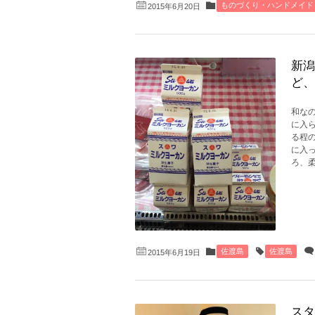
ものづくり・ハンドメイド
2015年6月20日
新潟
ど、
和なの
に入
る程
に入
ろ、柔
佐渡島
佐渡島
2015年6月19日
スタ