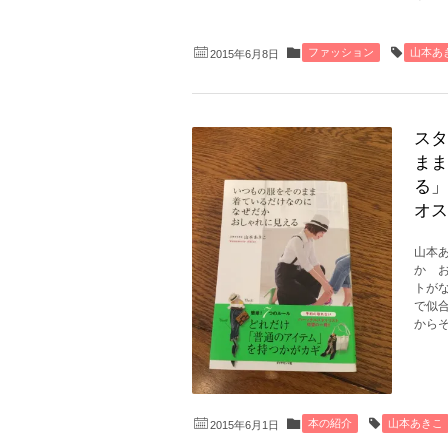
ファッション
山本あ
2015年6月8日
スタ
まま
る」
オス
山本
か 
トが
で似
からそ
本の紹介
山本あきこ
2015年6月1日