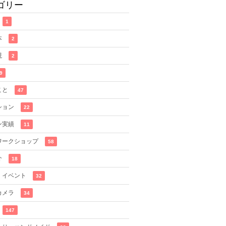
ゴリー
1
本
2
現
2
9
こと
47
ション
22
ン実績
11
ワークショップ
58
介
18
・イベント
32
カメラ
34
147