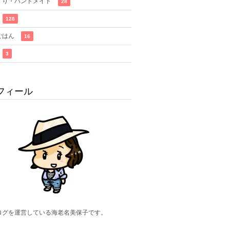
くり・ハンドメイド
28
128
ごはん
16
3
フィール
ログを運営している海老名美保子です。