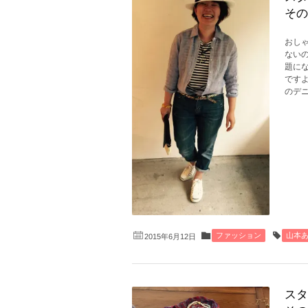
その
おし
ない
題に
です
のデニ
ファッション
山本
2015年6月12日
スタ