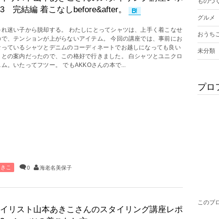
ものづ
3 完結編 着こなしbefore&after。
グルメ
ゃれ迷い子から脱却する。 わたしにとってシャツは、上手く着こなせ
おうち
ので、テンションが上がらないアイテム。 今回の講座では、事前にお
なっているシャツとデニムのコーディネートでお越しになっても良い
未分類
よとの案内だったので、この格好で行きました。 白シャツとユニクロ
ム。いたってフツー。 でもAKKOさんの本で...
プロ
あきこ
0
海老名美保子
このブ
イリスト山本あきこさんのスタイリング講座レポ