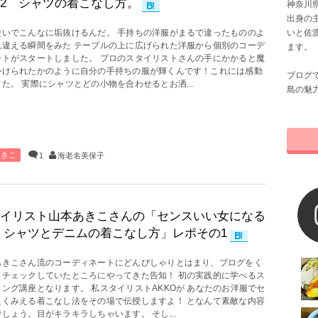
2 シャツの着こなし方。
神奈川県
出身の
いと佐
使いでこんなに垢抜けるんだ。 手持ちの洋服がまるで違ったもののよ
見違える瞬間をみた テーブルの上に広げられた洋服から個別のコーデ
ます。
ートがスタートしました。 プロのスタイリストさんの手にかかると魔
かけられたかのように自分の手持ちの服が輝くんです！これには感動
ブログ
た。 実際にシャツとどの小物を合わせるとお洒...
島の魅
あきこ
1
海老名美保子
イリスト山本あきこさんの「センスいい女になる
 シャツとデニムの着こなし方」レポその1
あきこさん流のコーディネートにどんぴしゃりとはまり、ブログをく
くチェックしていたところにやってきた告知！ 初の実践的に学べるス
ング講座となります。 私スタイリストAKKOが あなたのお洋服でセ
良くみえる着こなし法をその場で伝授しますよ！ となんて素敵な内容
しょう。目がキラキラしちゃいます。 そし...