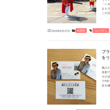
「ハ
もち
この日
佐渡島
つぶろさし
2015年6月27日
ブラ
をリ
個人
名刺
その
で4
定を確