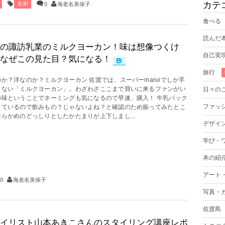
カテ
名刺
0
海老名美保子
食べる
読んだ
の諏訪乳業のミルクヨーカン！味は想像つくけ
自己実
なぜこの見た目？気になる！
旅行
か？洋なのか？ミルクヨーカン 佐渡では、スーパーmaruiでしか手
らない「ミルクヨーカン」。わざわざここまで買いに来るファンがい
日々の
の味ということでネーミングも気になるので早速、購入！ 牛乳パック
ファッ
っているので飲みもの？じゃないよね？と確認のため振ってみたとこ
らかめのどっしりとしたかたまりが上下しまし...
デザイ
学び・
本の紹
アート
0
海老名美保子
写真・
佐渡島
イリスト山本あきこさんのスタイリング講座レポ