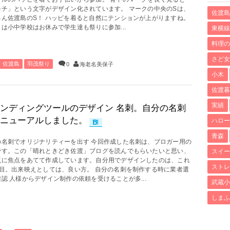
モチ」という文字がデザイン化されています。 マークの中央のSは、
佐渡島
ろん佐渡島のS！ ハッピを着ると自然にテンションが上がりますね。
は小中学校はお休みで学生達も祭りに参加...
東横線
料理の
さど女
佐渡島
羽茂祭り
0
海老名美保子
小木
佐渡暮
実績
ンディングツールのデザイン 名刺。自分の名刺
ニューアルしました。
ハロー
青森
の名刺でオリジナリティーを出す 今回作成した名刺は、ブロガー用の
です。この「晴れときどき佐渡」ブログを読んでもらいたいと思い、
スイー
点に焦点をあてて作成しています。自分用でデザインしたのは、これ
ストレ
作目。出来映えとしては、良い方。 自分の名刺を制作する時に業者選
認 人様からデザイン制作の依頼を受けることが多...
武蔵小
しまふ