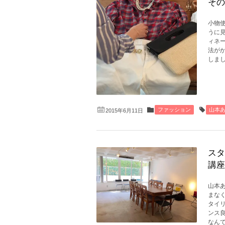
その
小物
うに
ィネ
法が
しまし
ファッション
山本
2015年6月11日
スタ
講座
山本
まな
タイリ
ンス
なんで