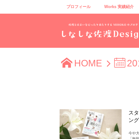
プロフィール
Works 実績紹介
HOME
20
スタ
ング
今や
「毎