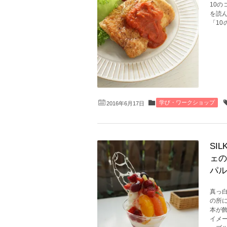
10の
を読
「10
学び・ワークショップ
2016年6月17日
SI
ェの
パル
真っ
の所
本が
イメ