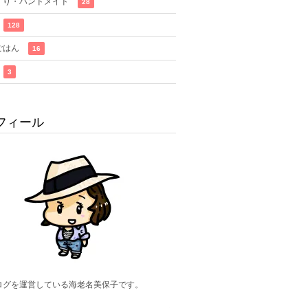
くり・ハンドメイド
28
128
ごはん
16
3
フィール
ログを運営している海老名美保子です。