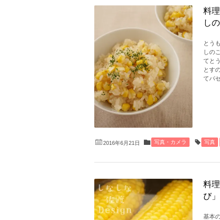
料理
しの
とう
しの
てと
とす
てパセ
写真・カメラ
写真
2016年6月21日
料理
び」
基本