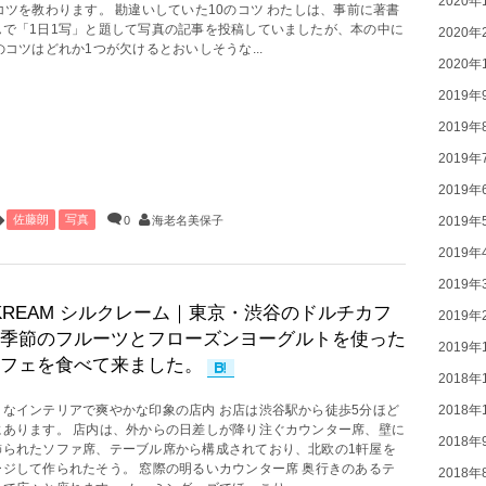
2020年
コツを教わります。 勘違いしていた10のコツ わたしは、事前に著書
んで「1日1写」と題して写真の記事を投稿していましたが、本の中に
2020年
のコツはどれか1つが欠けるとおいしそうな...
2020年
2019年
2019年
2019年
2019年
佐藤朗
写真
0
海老名美保子
2019年
2019年
2019年
LKREAM シルクレーム｜東京・渋谷のドルチカフ
2019年
季節のフルーツとフローズンヨーグルトを使った
2019年
フェを食べて来ました。
2018年
2018年
白なインテリアで爽やかな印象の店内 お店は渋谷駅から徒歩5分ほど
にあります。 店内は、外からの日差しが降り注ぐカウンター席、壁に
2018年
飾られたソファ席、テーブル席から構成されており、北欧の1軒屋を
ージして作られたそう。 窓際の明るいカウンター席 奥行きのあるテ
2018年