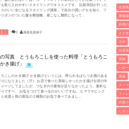
でも取り入れやすいスタイリングでオススメです。 以前何回か行った
佐渡島
ンスのいい女になるスタイリング講座」で自分の買いグセを知り、フ
リボンのついた服を断捨離、着こなし難民になって...
東横線
料理の
あきこ
0
海老名美保子
さど女
小木
佐渡暮
の写真 とうもろこしを使った料理「とうもろこ
実績
かき揚げ」
ハロー
もろこしのかき揚げ かき揚げというには、憚られるばらつき感のある
青森
がりになりました（汗） お店で食べた美味しかったかき揚げを頭の中
スイー
イメージしてましたが、つなぎの小麦粉が足りなかったよう。素朴な
がりです〜。 お塩をつけて食べるのがいいですね。 ヒマラヤピンク
ストレ
と佐渡ヶ島の藻塩の２種類のお塩で食べてみまし...
武蔵小
しまふ