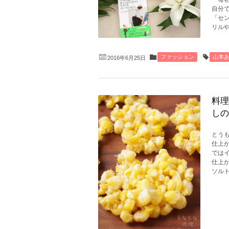
自分
「セ
リルや
ファッション
山本
2016年6月25日
料理
しの
とう
仕上
では
仕上
ソルト