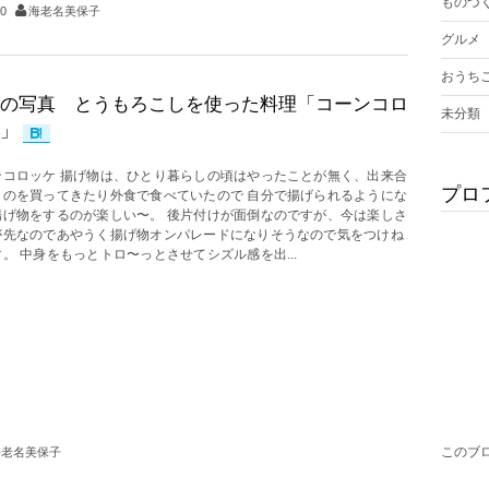
ものづ
0
海老名美保子
グルメ
おうち
の写真 とうもろこしを使った料理「コーンコロ
未分類
」
ンコロッケ 揚げ物は、ひとり暮らしの頃はやったことが無く、出来合
プロ
ものを買ってきたり外食で食べていたので 自分で揚げられるようにな
揚げ物をするのが楽しい〜。 後片付けが面倒なのですが、今は楽しさ
が先なのであやうく揚げ物オンパレードになりそうなので気をつけね
。 中身をもっとトロ〜っとさせてシズル感を出...
このブ
海老名美保子