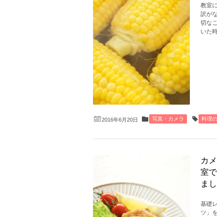
教室
訳が
切な
いた時
写真・カメラ
料理
2016年6月20日
カメ
室で
まし
基礎
ツ」