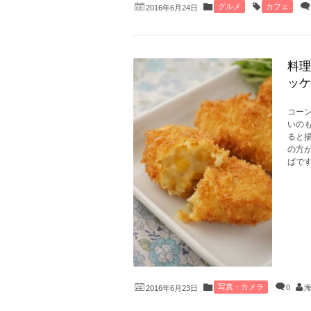
グルメ
カフェ
2016年6月24日
料理
ッケ
コー
いの
ると
の方
ばです
写真・カメラ
0
2016年6月23日