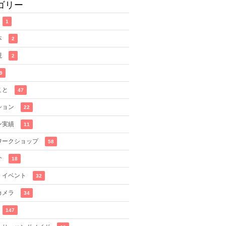
ゴリー
1
本
2
現
2
9
こと
47
ション
22
ン実績
11
ワークショップ
58
介
18
・イベント
32
カメラ
34
147