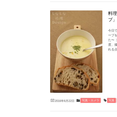
料理
プ」
今日
ープ
た〜
度、
れる点
写真・カメラ
写真
2016年6月22日