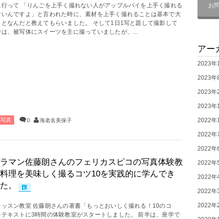
お
に行って 「りんごを上手く撮れない人がアップルパイを上手く撮れる
ないんですよ」と言われた時に、素材を上手く撮れることは基本で大
ことなんだと教えてもらいました。 そして1日1写と題して撮影して
は、被写体にスイーツを主に撮っていましたが、...
アー
2023年
2023年
2023年
2023年
2022年
の写真
0
海老名美保子
2022年
2022年
ラマン佐藤朗さんのフェリカスピコの写真体験教
2022年
料理を美味しく撮るコツ10を実践的に学んでき
2022年
た。
2022年
2022年
レッスン教室 佐藤朗さんの著書「もっとおいしく撮れる！10のコ
をテキストに3時間の体験教室がスタートしました。 前半は、座学で