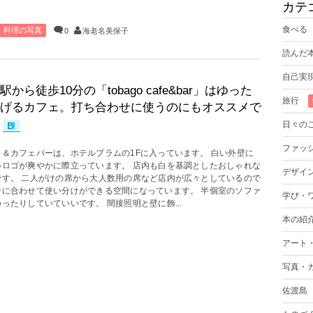
カテ
食べる
料理の写真
0
海老名美保子
読んだ
自己実
駅から徒歩10分の「tobago cafe&bar」はゆった
旅行
げるカフェ。打ち合わせに使うのにもオススメで
日々の
ファッ
コ＆カフェバーは、ホテルプラムの1Fに入っています。 白い外壁に
いロゴが爽やかに際立っています。 店内も白を基調としたおしゃれな
デザイ
です。 二人がけの席から大人数用の席など店内が広々としているので
ンに合わせて使い分けができる空間になっています。 半個室のソファ
学び・
ったりしていていいです。 間接照明と壁に飾...
本の紹
アート
写真・
佐渡島