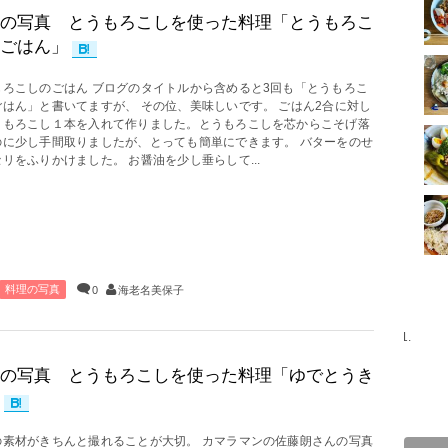
の写真 とうもろこしを使った料理「とうもろこ
ごはん」
もろこしのごはん ブログのタイトルから含めると3回も「とうもろこ
ごはん」と書いてますが、 その位、美味しいです。 ごはん2合に対し
うもろこし１本を入れて作りました。とうもろこしを芯からこそげ落
のに少し手間取りましたが、とっても簡単にできます。 バターをのせ
リをふりかけました。 お醤油を少し垂らして...
料理の写真
0
海老名美保子
の写真 とうもろこしを使った料理「ゆでとうき
の素材がきちんと撮れることが大切。 カマラマンの佐藤朗さんの写真