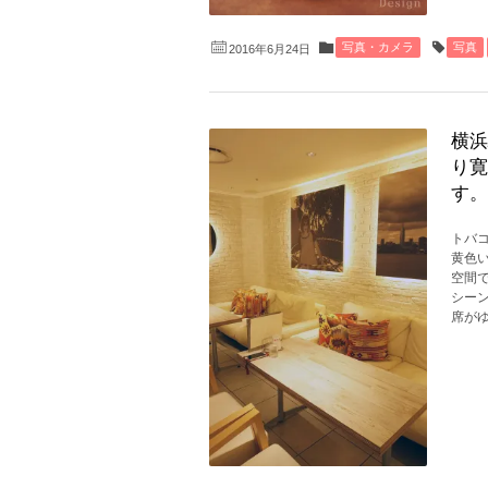
写真・カメラ
写真
2016年6月24日
横浜
り寛
す。
トバ
黄色
空間
シー
席がゆ