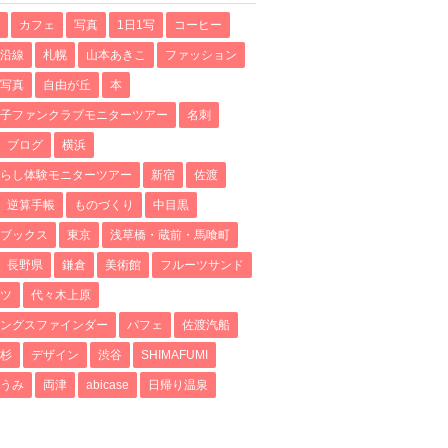
カフェ
写真
1日1写
コーヒー
沿線
札幌
山本あきこ
ファッション
写真
自由が丘
本
子ファンクラブモニターツアー
名刺
ブログ
横浜
らし体験モニターツアー
新宿
佐渡
逆算手帳
ものづくり
中目黒
ブックス
東京
浅草橋・蔵前・馬喰町
長野県
鎌倉
美術館
フルーツサンド
ツ
代々木上原
ングスファインダー
パフェ
佐渡汽船
杉
デザイン
渋谷
SHIMAFUMI
うみ
両津
abicase
日帰り温泉