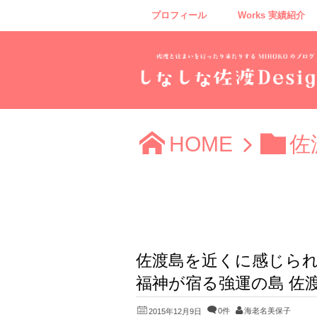
プロフィール
Works 実績紹介
HOME
佐
佐渡島を近くに感じられ
福神が宿る強運の島 佐
0件
海老名美保子
2015年12月9日