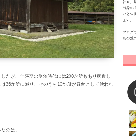
神奈川県
出身の
いと佐
ます。
ブログ
島の魅
したが、全盛期の明治時代には200か所もあり稼働し
は36か所に減り、そのうち10か所が舞台として使われ
ろ
ったのは、