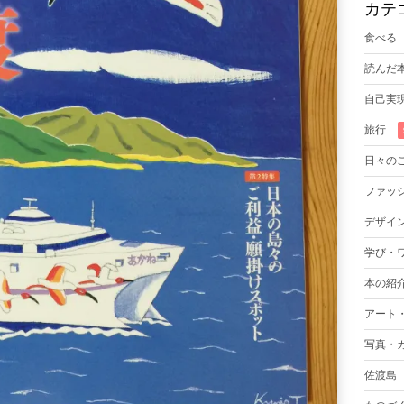
カテ
食べる
読んだ
自己実
旅行
日々の
ファッ
デザイ
学び・
本の紹
アート
写真・
佐渡島