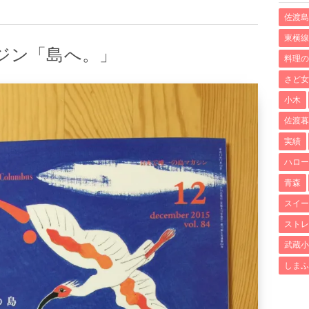
佐渡島
東横線
ジン「島へ。」
料理の
さど女
小木
佐渡暮
実績
ハロー
青森
スイー
ストレ
武蔵小
しまふ