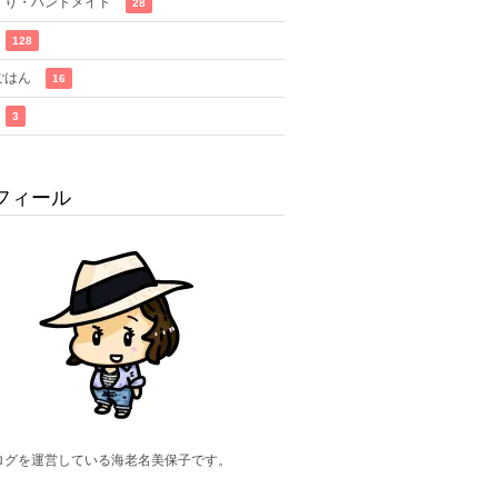
くり・ハンドメイド
28
128
ごはん
16
3
フィール
ログを運営している海老名美保子です。