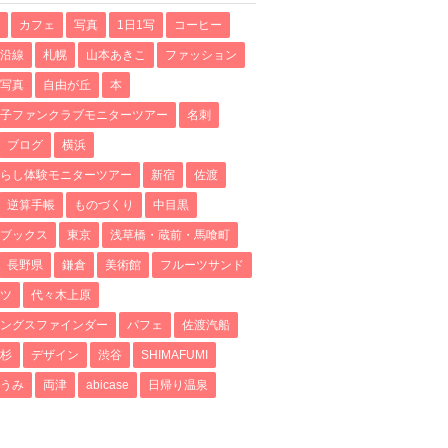
カフェ
写真
1日1写
コーヒー
沿線
札幌
山本あきこ
ファッション
写真
自由が丘
本
子ファンクラブモニターツアー
名刺
ブログ
横浜
らし体験モニターツアー
新宿
佐渡
逆算手帳
ものづくり
中目黒
ブックス
東京
浅草橋・蔵前・馬喰町
長野県
鎌倉
美術館
フルーツサンド
ツ
代々木上原
ングスファインダー
パフェ
佐渡汽船
杉
デザイン
渋谷
SHIMAFUMI
うみ
両津
abicase
日帰り温泉