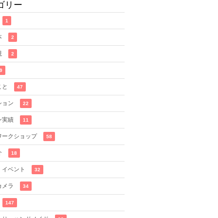
ゴリー
1
本
2
現
2
9
こと
47
ション
22
ン実績
11
ワークショップ
58
介
18
・イベント
32
カメラ
34
147