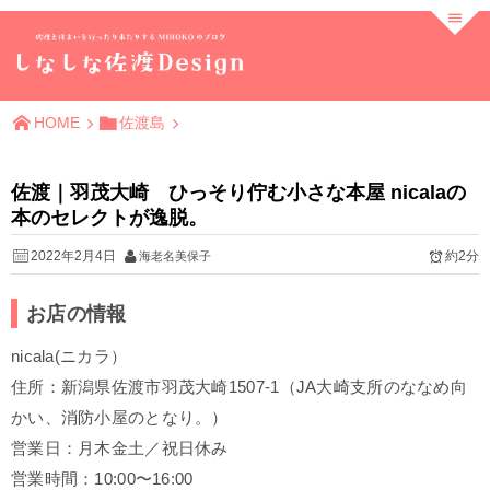
HOME
佐渡島
佐渡｜羽茂大崎 ひっそり佇む小さな本屋 nicalaの
本のセレクトが逸脱。
2022年2月4日
約2分
海老名美保子
お店の情報
nicala(ニカラ）
住所：新潟県佐渡市羽茂大崎1507-1（JA大崎支所のななめ向
かい、消防小屋のとなり。）
営業日：月木金土／祝日休み
営業時間：10:00〜16:00