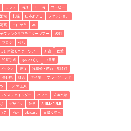
カフェ
写真
1日1写
コーヒー
沿線
札幌
山本あきこ
ファッション
写真
自由が丘
本
子ファンクラブモニターツアー
名刺
ブログ
横浜
らし体験モニターツアー
新宿
佐渡
逆算手帳
ものづくり
中目黒
ブックス
東京
浅草橋・蔵前・馬喰町
長野県
鎌倉
美術館
フルーツサンド
ツ
代々木上原
ングスファインダー
パフェ
佐渡汽船
杉
デザイン
渋谷
SHIMAFUMI
うみ
両津
abicase
日帰り温泉