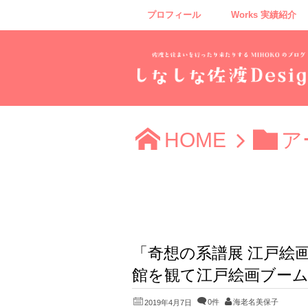
プロフィール
Works 実績紹介
HOME
ア
「奇想の系譜展 江戸絵
館を観て江戸絵画ブー
0件
海老名美保子
2019年4月7日