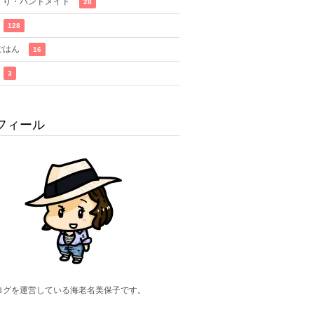
くり・ハンドメイド
28
128
ごはん
16
3
フィール
ログを運営している海老名美保子です。