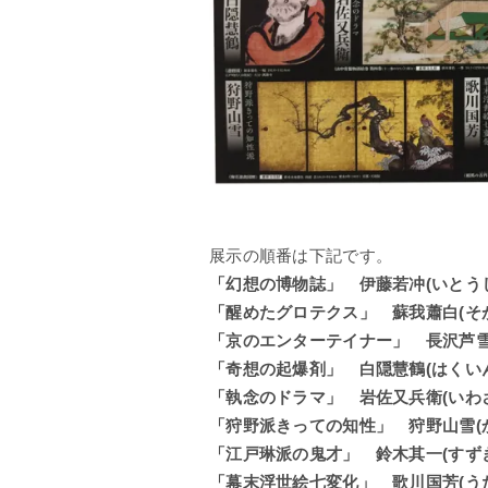
展示の順番は下記です。
「幻想の博物誌」 伊藤若冲(いとう
「醒めたグロテクス」 蘇我蕭白(そ
「京のエンターテイナー」 長沢芦雪
「奇想の起爆剤」 白隠慧鶴(はくい
「執念のドラマ」 岩佐又兵衛(いわ
「狩野派きっての知性」 狩野山雪(
「江戸琳派の鬼才」 鈴木其一(すず
「幕末浮世絵七変化」 歌川国芳(う