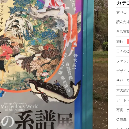
カテ
食べる
読んだ
自己実
旅行
日々の
ファッ
デザイ
学び・
本の紹
アート
写真・
佐渡島