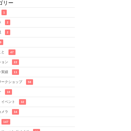
ゴリー
1
本
2
現
2
9
こと
47
ション
22
ン実績
11
ワークショップ
58
介
18
・イベント
32
カメラ
34
147