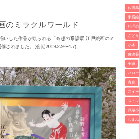
佐渡島
東横線
絵画のミラクルワールド
料理の
さど女
揃いした作品が観られる「奇想の系譜展 江戸絵画のミ
小木
ました。(会期2019.2.9〜4.7)
佐渡暮
実績
ハロー
青森
スイー
ストレ
武蔵小
しまふ