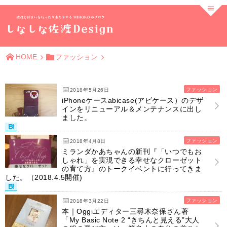
HOME
ファッション
ファッション
2018年5月26日
iPhoneケースabicase(アビケース）のデザ
インをリニューアル＆メンテナンスに出し
ました。
ファッション
2018年4月8日
ミランダかあちゃんの新刊『「いつでもお
しゃれ」を実現できる幸せなクローゼット
の育て方』のトークイベントに行ってきま
した。（2018.4.5開催)
ファッション
2018年3月22日
本｜Oggiエディター三尋木奈保さん著
「My Basic Note 2 “きちんと見える”大人