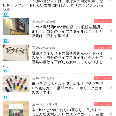
の服の選び方」は、等身大の自分の着こな
しをアップデートしたい女性に向けた、寄り添うファッショ
ン本。
ファッション
2018年1月30日
メガネ専門店blinc青山店にて眼鏡を新調し
ました。自分のライフスタイルに合わせた
眼鏡は、疲れず楽です。
ファッション
2018年1月14日
眼鏡スタイリストの藤裕美さんのアドバイ
スから、自分のライフスタイルに合わせて
眼鏡の度数を下げたら疲れにくくなりまし
た。
ファッション
2018年1月12日
短い爪でもネイルを楽しめる！プチプラで
175色のカラー展開のネイルホリックはオ
ススメです。
ファッション
2017年11月28日
本「bonとponふたりの暮らし」目指すの
はこんな夫婦ふたりのリンクコーデ。進化