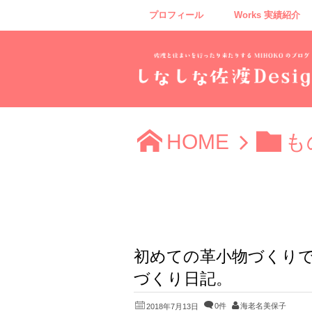
プロフィール
Works 実績紹介
HOME
も
初めての革小物づくり
づくり日記。
0件
海老名美保子
2018年7月13日