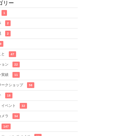
ゴリー
1
本
2
現
2
9
こと
47
ション
22
ン実績
11
ワークショップ
58
介
18
・イベント
32
カメラ
34
147