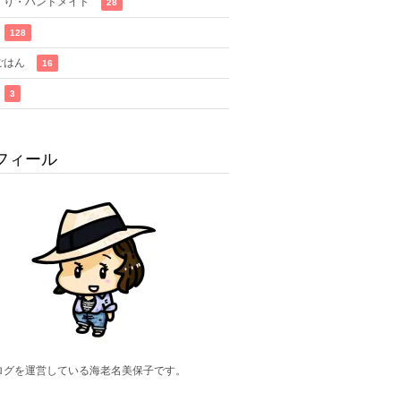
くり・ハンドメイド
28
128
ごはん
16
3
フィール
ログを運営している海老名美保子です。