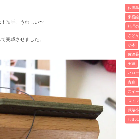
佐渡島
東横線
は！拍手。うれしい〜
料理の
さど女
して完成させました。
小木
佐渡暮
実績
ハロー
青森
スイー
ストレ
武蔵小
しまふ