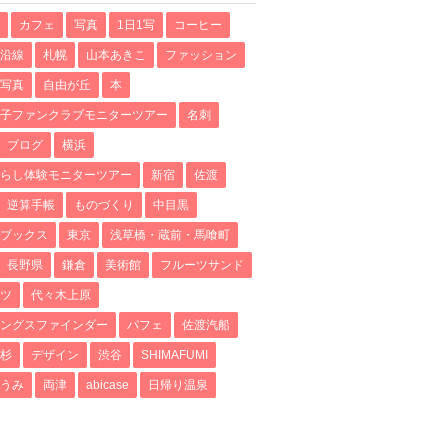
カフェ
写真
1日1写
コーヒー
沿線
札幌
山本あきこ
ファッション
写真
自由が丘
本
子ファンクラブモニターツアー
名刺
ブログ
横浜
らし体験モニターツアー
新宿
佐渡
逆算手帳
ものづくり
中目黒
ブックス
東京
浅草橋・蔵前・馬喰町
長野県
鎌倉
美術館
フルーツサンド
ツ
代々木上原
ングスファインダー
パフェ
佐渡汽船
杉
デザイン
渋谷
SHIMAFUMI
うみ
両津
abicase
日帰り温泉