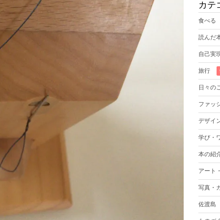
カテ
食べる
読んだ
自己実
旅行
日々の
ファッ
デザイ
学び・
本の紹
アート
写真・
佐渡島