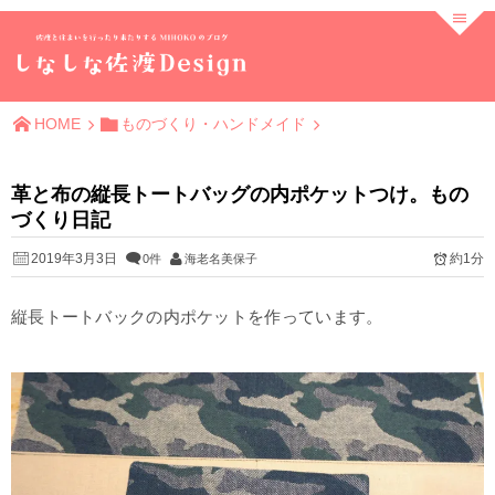
HOME
ものづくり・ハンドメイド
革と布の縦長トートバッグの内ポケットつけ。もの
づくり日記
2019年3月3日
約1分
0件
海老名美保子
縦長トートバックの内ポケットを作っています。