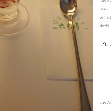
ものづ
グルメ
おうち
未分類
プロ
このブ