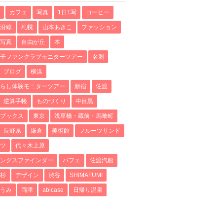
カフェ
写真
1日1写
コーヒー
沿線
札幌
山本あきこ
ファッション
写真
自由が丘
本
子ファンクラブモニターツアー
名刺
ブログ
横浜
らし体験モニターツアー
新宿
佐渡
逆算手帳
ものづくり
中目黒
ブックス
東京
浅草橋・蔵前・馬喰町
長野県
鎌倉
美術館
フルーツサンド
ツ
代々木上原
ングスファインダー
パフェ
佐渡汽船
杉
デザイン
渋谷
SHIMAFUMI
うみ
両津
abicase
日帰り温泉