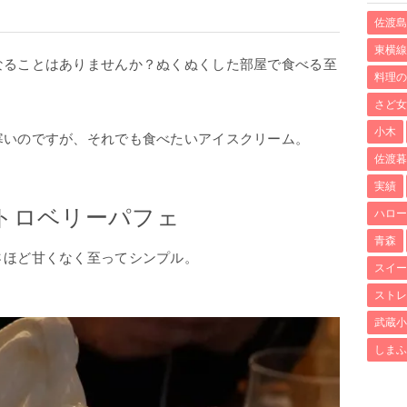
佐渡島
東横線
なることはありませんか？ぬくぬくした部屋で食べる至
料理の
さど女
小木
寒いのですが、それでも食べたいアイスクリーム。
佐渡暮
実績
トロベリーパフェ
ハロー
青森
さほど甘くなく至ってシンプル。
スイー
ストレ
武蔵小
しまふ