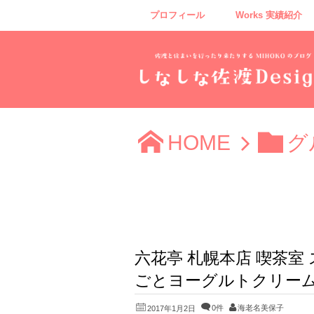
プロフィール
Works 実績紹介
HOME
グ
六花亭 札幌本店 喫茶
ごとヨーグルトクリー
0件
海老名美保子
2017年1月2日