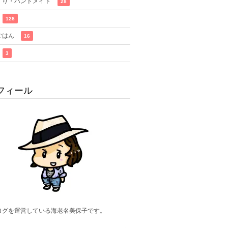
くり・ハンドメイド
28
128
ごはん
16
3
フィール
ログを運営している海老名美保子です。