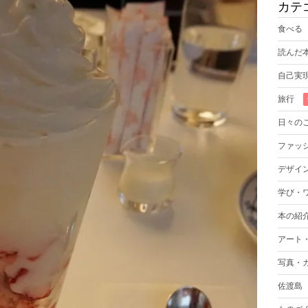
カテ
食べる
読んだ
自己実
旅行
日々の
ファッ
デザイ
学び・
本の紹
アート
写真・
佐渡島