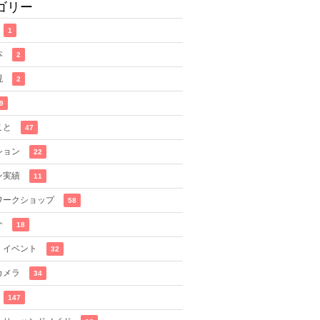
ゴリー
1
本
2
現
2
9
こと
47
ション
22
ン実績
11
ワークショップ
58
介
18
・イベント
32
カメラ
34
147