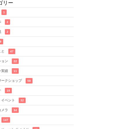
ゴリー
1
本
2
現
2
9
こと
47
ション
22
ン実績
11
ワークショップ
58
介
18
・イベント
32
カメラ
34
147