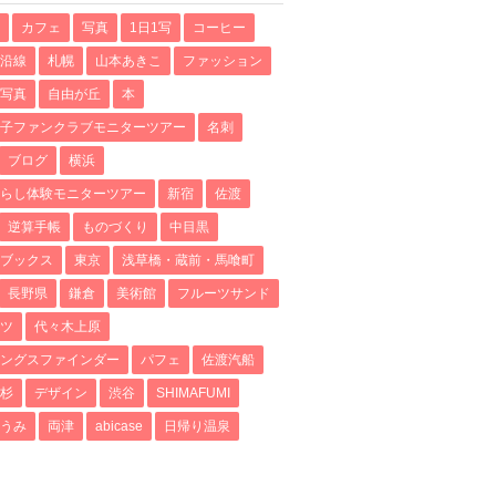
カフェ
写真
1日1写
コーヒー
沿線
札幌
山本あきこ
ファッション
写真
自由が丘
本
子ファンクラブモニターツアー
名刺
ブログ
横浜
らし体験モニターツアー
新宿
佐渡
逆算手帳
ものづくり
中目黒
ブックス
東京
浅草橋・蔵前・馬喰町
長野県
鎌倉
美術館
フルーツサンド
ツ
代々木上原
ングスファインダー
パフェ
佐渡汽船
杉
デザイン
渋谷
SHIMAFUMI
うみ
両津
abicase
日帰り温泉