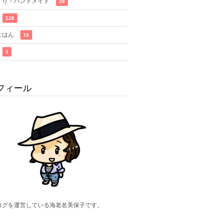
くり・ハンドメイド
28
128
ごはん
16
3
フィール
ログを運営している海老名美保子です。