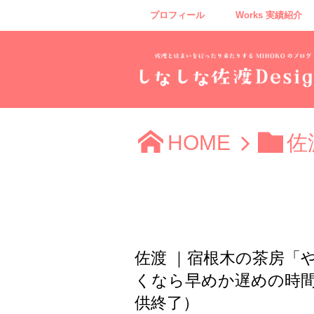
プロフィール
Works 実績紹介
HOME
佐
佐渡 ｜宿根木の茶房「
くなら早めか遅めの時間帯
供終了）