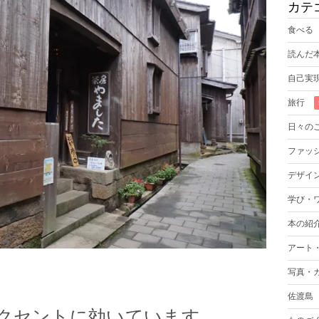
カテ
食べる
読んだ
自己実
旅行
日々の
ファッ
デザイ
学び・
本の紹
アート
写真・
佐渡島
クセントに効いています。