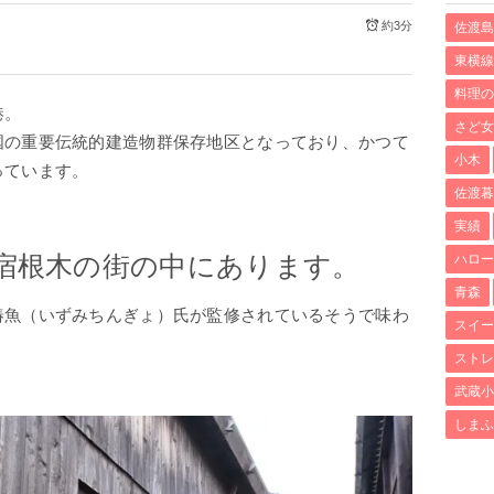
約3分
佐渡島
東横線
料理の
港。
さど女
国の重要伝統的建造物群保存地区となっており、かつて
小木
っています。
佐渡暮
実績
ハロー
宿根木の街の中にあります。
青森
椿魚（いずみちんぎょ）氏が監修されているそうで味わ
スイー
ストレ
武蔵小
しまふ