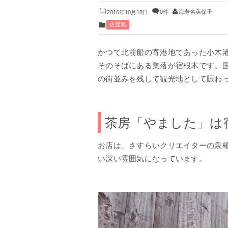
0件
海老名美保子
2016年10月18日
佐渡島
かつて北前船の寄港地であった小木
そのそばにある集落が宿根木です。
の街並みを残して観光地として賑わ
茶房「やました」は
お店は、さすらいクリエイターの泉
い深い雰囲気になっています。