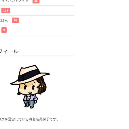
くり・ハンドメイド
28
128
ごはん
16
3
フィール
ログを運営している海老名美保子です。