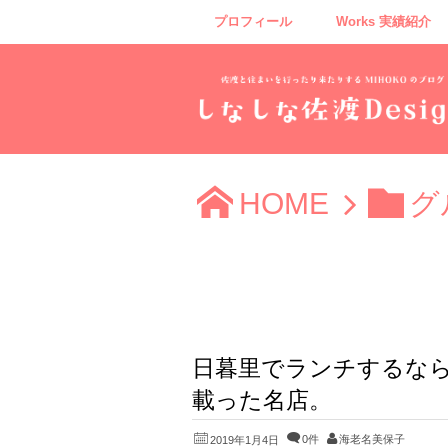
プロフィール
Works 実績紹介
HOME
グ
日暮里でランチするな
載った名店。
0件
海老名美保子
2019年1月4日