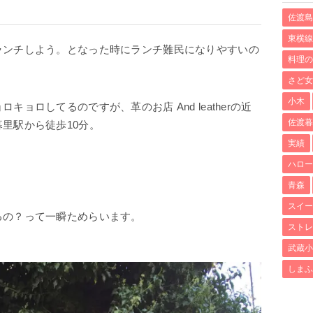
佐渡島
東横線
ランチしよう。となった時にランチ難民になりやすいの
料理の
さど女
小木
ョロしてるのですが、革のお店 And leatherの近
佐渡暮
里駅から徒歩10分。
実績
ハロー
青森
スイー
るの？って一瞬ためらいます。
ストレ
武蔵小
しまふ