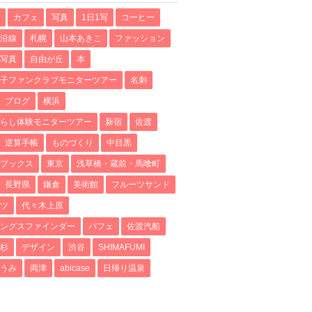
カフェ
写真
1日1写
コーヒー
沿線
札幌
山本あきこ
ファッション
写真
自由が丘
本
子ファンクラブモニターツアー
名刺
ブログ
横浜
らし体験モニターツアー
新宿
佐渡
逆算手帳
ものづくり
中目黒
ブックス
東京
浅草橋・蔵前・馬喰町
長野県
鎌倉
美術館
フルーツサンド
ツ
代々木上原
ングスファインダー
パフェ
佐渡汽船
杉
デザイン
渋谷
SHIMAFUMI
うみ
両津
abicase
日帰り温泉