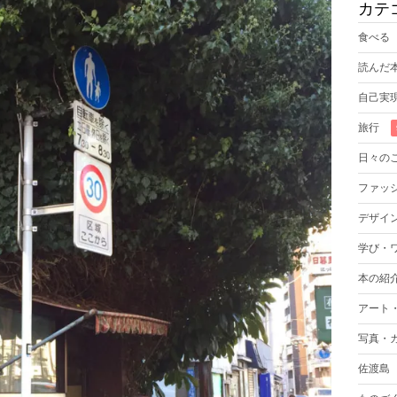
カテ
食べる
読んだ
自己実
旅行
日々の
ファッ
デザイ
学び・
本の紹
アート
写真・
佐渡島