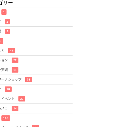
ゴリー
1
本
2
現
2
9
こと
47
ション
22
ン実績
11
ワークショップ
58
介
18
・イベント
32
カメラ
34
147