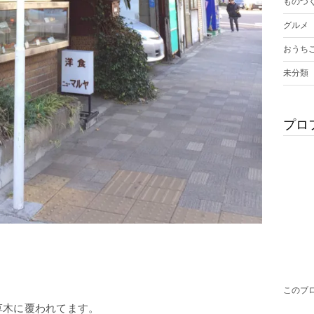
ものづ
グルメ
おうち
未分類
プロ
このブ
草木に覆われてます。