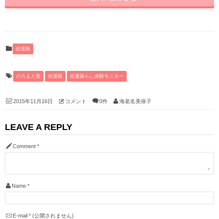
佐渡島
のろま人形
佐渡島
佐渡暮らし体験モニター
2015年11月16日
コメント
0件
海老名美保子
LEAVE A REPLY
Comment
*
Name
*
E-mail
*
(公開されません)