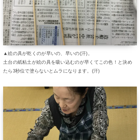
▲絵の具が乾くのが早いの、早いの(汗)。
土台の紙粘土が絵の具を吸い込むのが早くてこの色！と決め
たら3秒位で塗らないとムラになります。(汗)