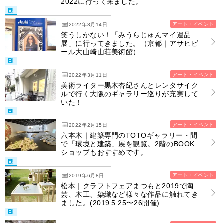
2022に行って来ました。
アート・イベント
2022年3月14日
笑うしかない！「みうらじゅんマイ遺品
展」に行ってきました。（京都｜アサヒビ
ール大山崎山荘美術館）
アート・イベント
2022年3月11日
美術ライター黒木杏紀さんとレンタサイク
ルで行く大阪のギャラリー巡りが充実して
いた！
アート・イベント
2022年2月15日
六本木｜建築専門のTOTOギャラリー・間
で「環境と建築」展を観覧。2階のBOOK
ショップもおすすめです。
アート・イベント
2019年6月8日
松本｜クラフトフェアまつもと2019で陶
芸、木工、染織など様々な作品に触れてき
ました。(2019.5.25〜26開催)