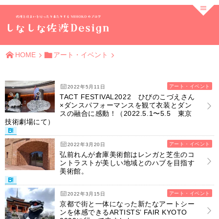
HOME
アート・イベント
アート・イベント
2022年5月11日
TACT FESTIVAL2022 ひびのこづえさん
×ダンスパフォーマンスを観て衣装とダン
スの融合に感動！（2022.5.1〜5.5 東京
技術劇場にて）
アート・イベント
2022年3月20日
弘前れんが倉庫美術館はレンガと芝生のコ
ントラストが美しい地域とのハブを目指す
美術館。
アート・イベント
2022年3月15日
京都で街と一体になった新たなアートシー
ンを体感できるARTISTS’ FAIR KYOTO